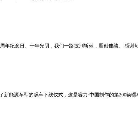
0周年纪念日。十年光阴，我们一路披荆斩棘，屡创佳绩。 感谢
举办了新能源车型的骡车下线仪式，这是睿力·中国制作的第200辆骡