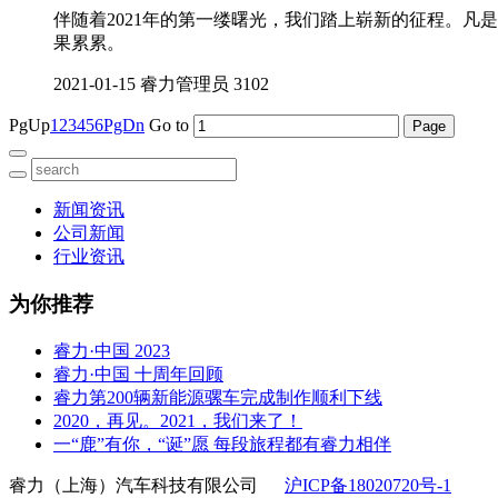
伴随着2021年的第一缕曙光，我们踏上崭新的征程。​
果累累。
2021-01-15
睿力管理员
3102
PgUp
1
2
3
4
5
6
PgDn
Go to
新闻资讯
公司新闻
行业资讯
为你推荐
睿力·中国 2023
睿力·中国 十周年回顾
睿力第200辆新能源骡车完成制作顺利下线
2020，再见。2021，我们来了！
一“鹿”有你，“诞”愿 每段旅程都有睿力相伴
睿力（上海）汽车科技有限公司
沪ICP备18020720号-1