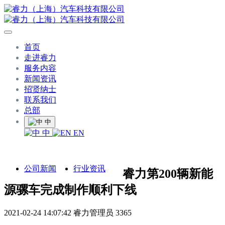
首页
走进睿力
服务内容
新闻资讯
招贤纳士
联系我们
总部
中
中
EN
公司新闻
行业资讯
睿力第200辆新能
源骡车完成制作顺利下线
2021-02-24 14:07:42
睿力管理员
3365